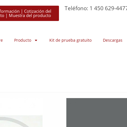
Teléfono: 1 450 629-447
formación | Cotización del
to | Muestra del producto
re
Producto
Kit de prueba gratuito
Descargas