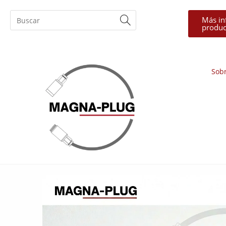
Más in
produc
Sob