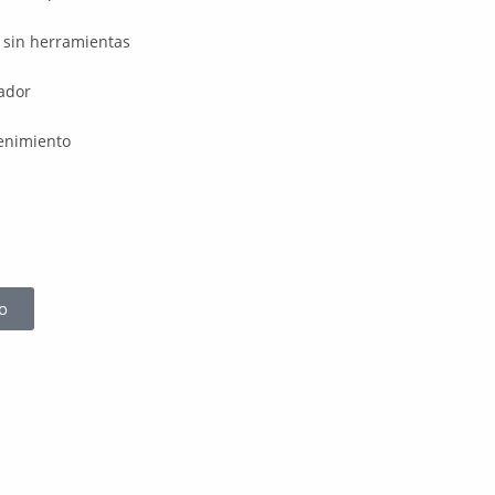
 sin herramientas
ador
tenimiento
o