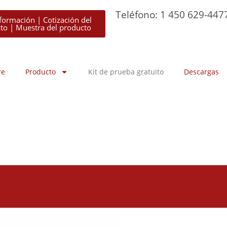
Teléfono: 1 450 629-447
formación | Cotización del
to | Muestra del producto
re
Producto
Kit de prueba gratuito
Descargas